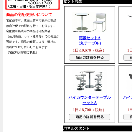
セット商品
商品の宅配便扱いについて
宅配便不可、店頭出荷不可表示の商品
は自社便での配送を行っております。
宅配便可能表示の商品は宅配業者
（佐川急便、ヤマト運輸等）での発送が
商談セットA
可能です。商品の種類により、弊社の
（丸テーブル）
判断にて取り扱いしております。
1日\10,670（税込）
1
（宅配料お客様ご負担）
ハイカウンターテーブル
ハイ
セットA
1日\18,700（税込）
1
パネルスタンド