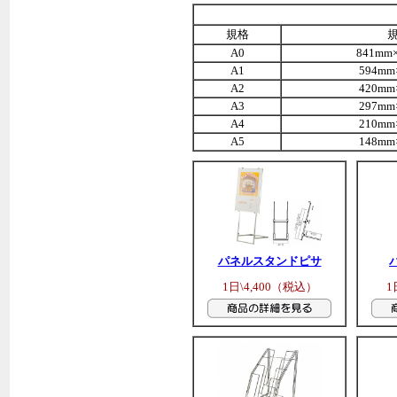
規格
A0
841mm
A1
594mm
A2
420mm
A3
297mm
A4
210mm
A5
148mm
パネルスタンドピサ
1日\4,400（税込）
1