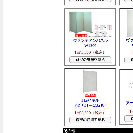
ヴ
ヴァンテアンパネル
W1200
1日\5,500（税込）
Fkeパネル
ア
（えふけーぱねる）
1
1日\3,300（税込）
その他