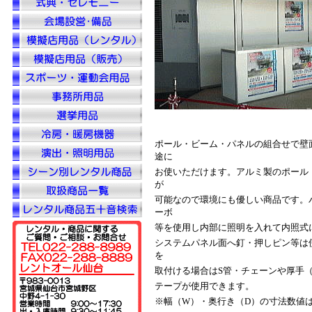
ポール・ビーム・パネルの組合せで壁
途に
お使いただけます。アルミ製のポール
が
可能なので環境にも優しい商品です。
ーボ
等を使用し内部に照明を入れて内照式
システムパネル面へ釘・押しピン等は
を
取付ける場合はS管・チェーンや厚手
テープが使用できます。
※幅（W）・奥行き（D）の寸法数値