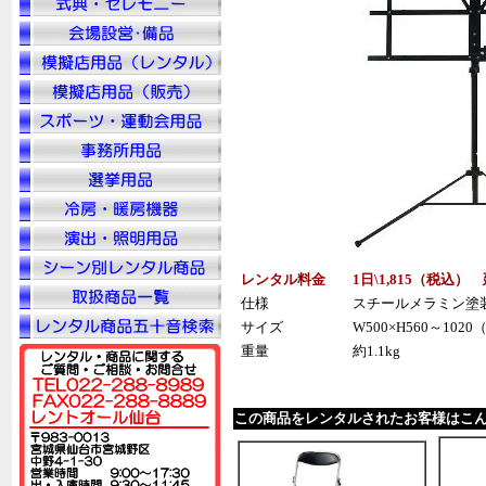
レンタル料金
1日\1,815（税
込
） 
仕様
スチールメラミン塗
サイズ
W500×H560～102
重量
約1.1kg
この商品をレンタルされたお客様はこ