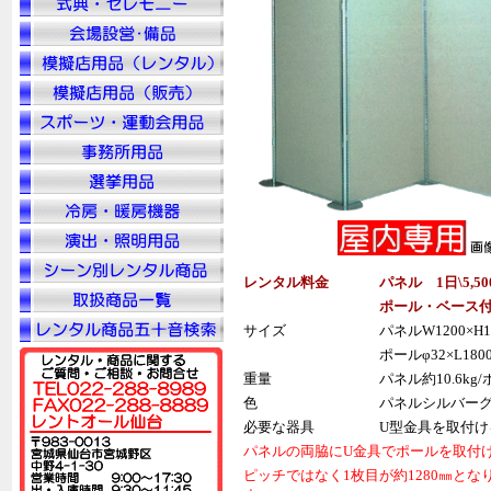
レンタル料金
パネル 1日\5,5
ポール
・ベース
サイズ
パネルW1200×H18
ポールφ32×L180
重量
パネル約10.6kg/
色
パネルシルバーグ
必要な器具
U型金具を取付
パネルの両脇にU金具でポールを取付け
ピッチではなく1枚目が約1280㎜とな