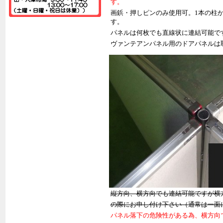
す。
画鋲・押しピンのみ使用可。1本の柱か
す。
パネルは何枚でも直線状に連結可能で
ヴァンテアンパネル用のドアパネルは
縦方向、横方向でも連結可能ですが横
の際にお申し付け下さい
（通常は一面
パネル落下の危険性がある為、横方向