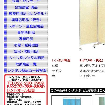
レンタル料金
1日\7,700（税
込
）
仕様
三つ折りアルミフ
サイズ
W1800×D400×
色
アイボリー
この商品をレンタルされたお客様はこ