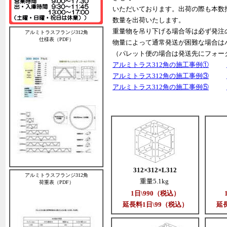
いただいております。出荷の際も本数
数量を出荷いたします。
重量物を吊り下げる場合等は必ず発注
アルミトラスフランジ312角
仕様表（PDF）
物量によって通常発送が困難な場合は
（パレット便の場合は発送先にフォー
アルミトラス312角の施工事例①
アルミトラス312角の施工事例③
アルミトラス312角の施工事例⑤
312×312×L312
アルミトラスフランジ312角
重量5.1kg
荷重表（PDF）
1日\990（税込）
延長料1日\99（税込）
延長