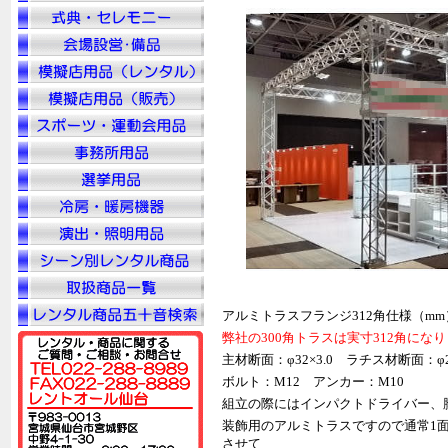
アルミトラスフランジ312角仕様（mm
弊社の300角トラスは実寸312角にな
主材断面：φ32×3.0 ラチス材断面：φ20
ボルト：M12 アンカー：M10
組立の際にはインパクトドライバー、
装飾用のアルミトラスですので通常1
させて