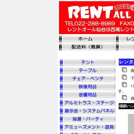
レンタ
商
下
1
す。
商
傾斜ハ