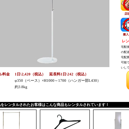
店
搬入
レン
宅配便
の配送
宅配業
可能で
いして
ル料金
1日\2,420（税込） 延長料1日\242（税込）
φ350（ベース）×H1000～1700（ハンガー部L430）
約3.8kg
品をレンタルされたお客様はこんな商品もレンタルされています！