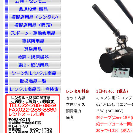
レンタル料金
1日\48,400（税込）
セット内容
キャノン砲×2 コンプ
本体サイズ
φ240×L545（エア
消費電力
？W（AC100V）
備考
銀テープ(25㎜×10
銀テープは一本一回に
20ヶで\4,356（税込