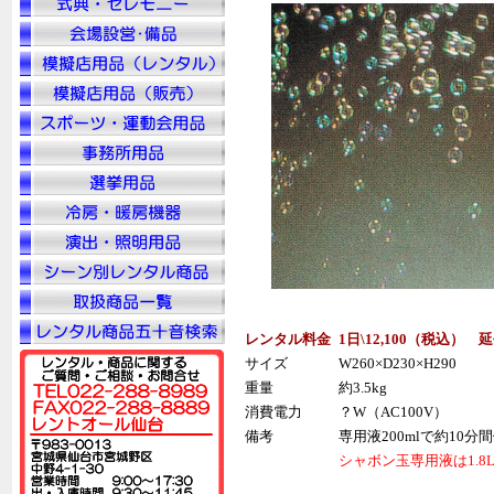
レンタル料金
1日\12,100（税込） 
サイズ
W260×D230×H290
重量
約3.5kg
消費電力
？W（AC100V）
備考
専用液200mlで約10
シャボン玉専用液は1.8L