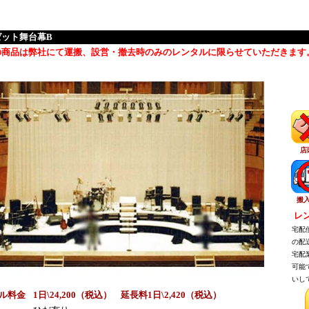
ゼット舞台幕B
の商品は弊社にて運搬、設営・撤去時のみのレンタルに限らせていただきます
店
搬
レン
宅配便
の配送
宅配業
可能で
いして
ル料金
1日\24,200（税込） 延長料1日\2,420（税込）