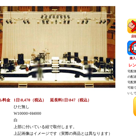
店
搬入
レン
宅配便
の配送
宅配業
可能で
いして
ル料金
1日\8,470（税込） 延長料1日\847（税込）
ひだ無し
W10000×H4000
白
上部に付いている紐で取付します。
上記画像はイメージです（実際の商品とは異なります）