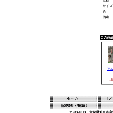
仕様
サイズ
色
備考
この商
ア
1
〒983-0013 宮城県仙台市宮城