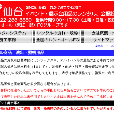
ホーム
＞
レ
ル商品 演出・照明用品
品のお取引は基本的にワンボックス車、アルミバン等の屋根のある車両でお
記の価格は基本料金（1日）です。延長料・配送・設営・撤去費は別途申し
台あたりの税込金額を表示しております。表示は単品価格です。複数台ご利
品画像と実物商品が多少異なる場合があります。
客様に発注をいただいてからの手配となる商品もございますのでお早めのご
度販売した商品は未使用でも返品・返金は出来ませんので予めご了承願いま
ゼット舞台幕A
の商品は弊社にて運搬、設営・撤去時のみのレンタルに限らせていただきます