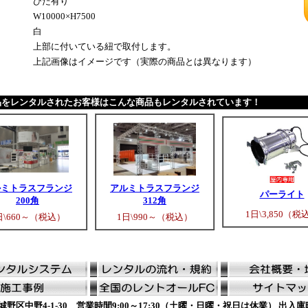
ひだ有り
W10000×H7500
白
上部に付いている紐で取付します。
上記画像はイメージです（実際の商品とは異なります）
品をレンタルされたお客様はこんな商品もレンタルされています！
ルミトラスフランジ
アルミトラスフランジ
パーライト
200角
312角
1日\3,850（税
日\660～（税込）
1日\990～（税込）
野区中野4-1-30 営業時間9:00～17:30（土曜・日曜・祝日は休業） 出入庫時間9:3