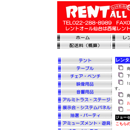
レンタ
商
下
1
す。
商
お
一
ジョー
こちら