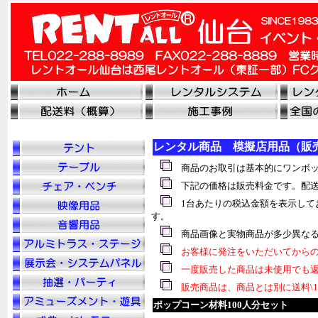
レンタル商品 模擬店用品（販
商品のお取引は基本的にワンボッ
下記の価格は販売料金です。配送
1台あたりの税込金額を表示して
す。
商品画像と実物商品が多少異なる
お客様に発注をいただいてからの
一度販売した商品は未使用でも返
販売商品は、商品とは別に送料\1
ポップコーン材料100人分セット