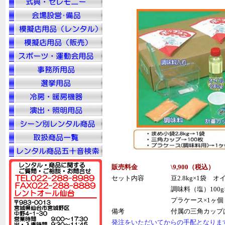
販売料金
\9,900（税
込
）
セット内容
豆2.8kg×1袋 オ
調味料（塩）100g
プラケース×1ヶ
備考
付属の三角カップ
発注をいただいてからの手配となりま