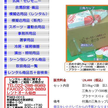
販売料金
\26,400（税
込
）
セット内容
豆5.6kg×2袋 豆
三角カップ×500枚
プラケース×1ヶ（
備考
付属の三角カップ
発注をいただいてからの手配となりま