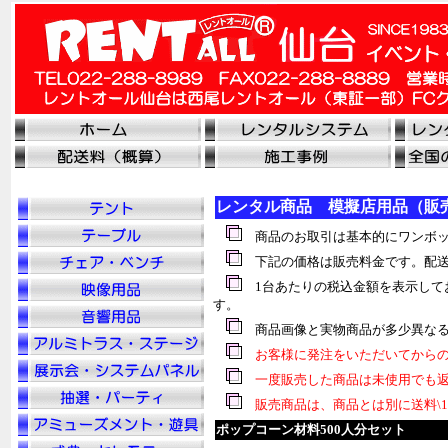
レンタル商品 模擬店用品（販
商品のお取引は基本的にワンボッ
下記の価格は販売料金です。配送
1台あたりの税込金額を表示して
す。
商品画像と実物商品が多少異なる
お客様に発注をいただいてからの
一度販売した商品は未使用でも返
販売商品は、商品とは別に送料\1
ポップコーン材料500人分セット