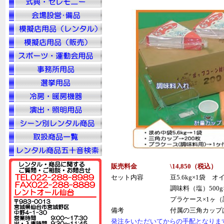
販売料金
\14,850（税
込
）
セット内容
豆5.6kg×1袋 オ
調味料（塩）50
プラケース×1ヶ（
備考
付属の三角カップ
発注をいただいてからの手配となりま