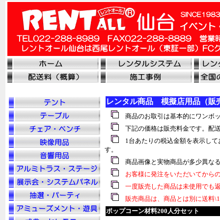
レンタル商品 模擬店用品（販
商品のお取引は基本的にワンボッ
下記の価格は販売料金です。配送
1台あたりの税込金額を表示して
す。
商品画像と実物商品が多少異なる
お客様に発注をいただいてからの
一度販売した商品は未使用でも返
販売商品は、商品とは別に送料\1
ポップコーン材料200人分セット