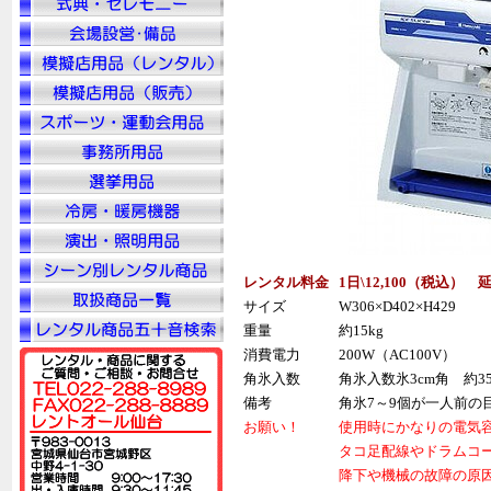
レンタル料金
1日\12,100（税込） 
サイズ
W306×D402×H429
重量
約15kg
消費電力
200W（AC100V）
角氷入数
角氷入数氷3cm角 約3
備考
角氷7～9個が一人前の
お願い！
使用時にかなりの電気
タコ足配線やドラムコ
降下や機械の故障の原