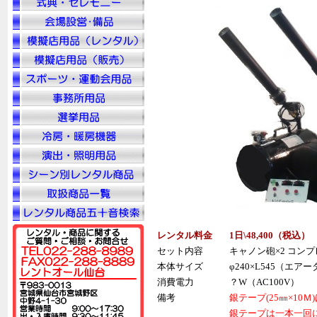
レンタル料金
1日\48,400（税込）
セット内容
キャノン砲×2 コンプ
本体サイズ
φ240×L545（エア
消費電力
？W（AC100V）
備考
銀テープ(25㎜×10
銀テープは一本一回に