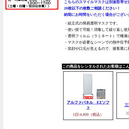
こちらのスマイルマスクは別途取寄せ
20枚以下の枚数ご相談ください！
納期にお時間をいただく場合がござい
・組立式の簡易透明マスクです。
・使い捨て可能！消毒して繰り返し使
・透明フィルム（ラミネート）で唾液
・マスクが必要なシーンでの熱中症予
・笑顔や口元が見えるので、接客業に
この商品をレンタルされたお客様はこ
アルファパネル EZソフ
三
ト
1
1日\4,400（税込）