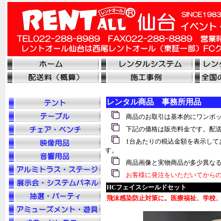
レンタル商品 事務所用品
商品のお取引は基本的にワンボッ
下記の価格は販売料金です。配送
1台あたりの税込金額を表示して
す。
商品画像と実物商品が多少異なる
お客様に発注をいただいてからの
HCフェイスシールドセット
飛沫感染防止対策に。医療福祉、学校