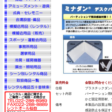
販売料金
金額お問合せくだ
仕様
プラスチックダン
セット内容
パーテーション用
かど固定用部材、
備考
本製品の設置は飛
感染防止を保証す