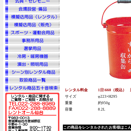
レンタル料金
1日\660（税込）
サイズ
φ223×H295
重量
約950g
容量
8.2L
この商品をレンタルされたお客様はこ