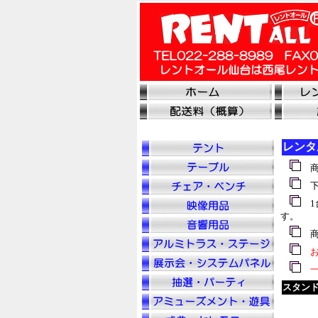
レンタ
商
下
1
す。
商
お
一
スタン