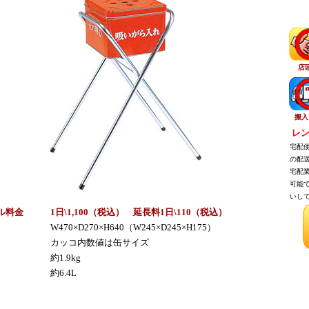
店
搬入
レン
宅配便
の配送
宅配業
可能で
いして
ル料金
1日\1,100（税
込
） 延長料1日\110（税
込
）
W470×D270×H640（W245×D245×H175）
カッコ内数値は缶サイズ
約1.9kg
約6.4L