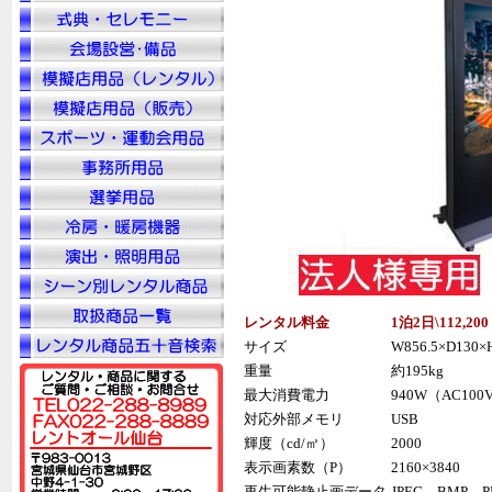
レンタル料金
1泊2日\112,2
サイズ
W856.5×D130×H
重量
約195kg
最大消費電力
940W（AC100
対応外部メモリ
USB
輝度（cd/㎡）
2000
表示画素数（P）
2160×3840
再生可能静止画データ
JPEG、BMP、P