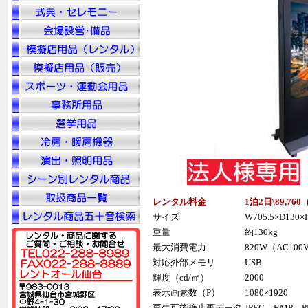
レンタル料金
1泊2日\89,76
サイズ
W705.5×D130×H
重量
約130kg
最大消費電力
820W（AC100
対応外部メモリ
USB
輝度（cd/㎡）
2000
表示画素数（P）
1080×1920
再生可能静止画データ
JPEG、BMP、P