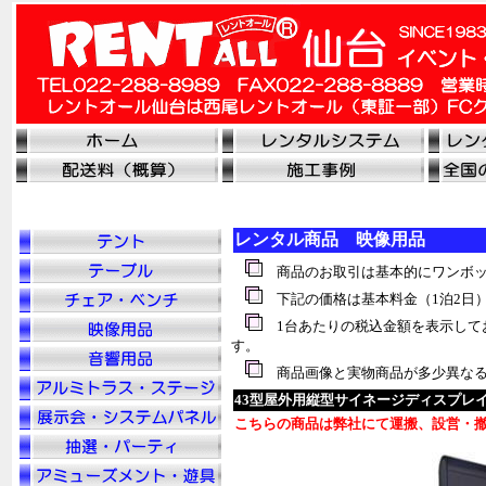
レンタル商品 映像用品
商品のお取引は基本的にワンボッ
下記の価格は基本料金（1泊2日
1台あたりの税込金額を表示して
す。
商品画像と実物商品が多少異なる
43型屋外用縦型サイネージディスプレ
こちらの商品は弊社にて運搬、設営・