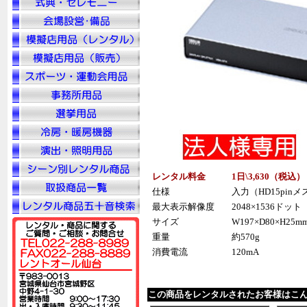
レンタル料金
1日\3,630（税込
仕様
入力（HD15pinメ
最大表示解像度
2048×1536ドット
サイズ
W197×D80×H25m
重量
約570g
消費電流
120mA
この商品をレンタルされたお客様はこ