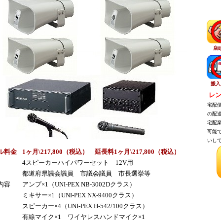
店
搬入
レン
宅配便
の配送
宅配業
可能で
いして
ル料金
1ヶ月\217,800（税込） 延長料1ヶ月\217,800（税込）
4スピーカーハイパワーセット 12V用
都道府県議会議員 市議会議員 市長選挙等
内容
アンプ×1（UNI-PEX NB-3002Dクラス）
ミキサー×1（UNI-PEX NX-9400クラス）
スピーカー×4（UNI-PEX H-542/100クラス）
有線マイク×1 ワイヤレスハンドマイク×1