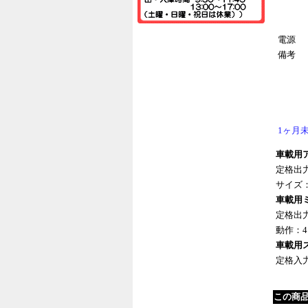
電源
備考
1ヶ月
車載用アン
定格出力
サイズ：W
車載用ミキ
定格出力
動作：4
車載用スピ
定格入力
この商