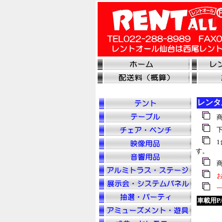
レンタ
商
下
1
す。
商
お
一
車載用P