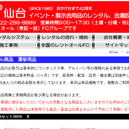
ホーム
＞
ル商品 選挙用品
品のお取引は基本的にワンボックス車、アルミバン等の屋根のある車両でお
記の価格は基本料金（1ヶ月）です。延長料・配送・設営・撤去費は別途申
台あたりの税込金額を表示しております。表示は単品価格です。複数台ご利
品画像と実物商品が多少異なる場合があります。
客様に発注をいただいてからの手配となる商品もございますのでお早めのご
度販売した商品は未使用でも返品・返金は出来ませんので予めご了承願いま
Aセット300W Ｂ