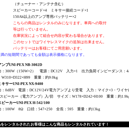
（チューナー・アンテナ含む）
スピーカーコード×4 ミキサー接続コード×1
150Ah以上のアンプ専用バッテリー×2
こちらの商品はレンタルのみになります。車両への取付
等は行っていません。
在庫状況によって組合せ内容が変わる場合があります。
このセットではワイヤレスマイクの追加は出来ません。
バッテリーはお客様にてご用意願います。
未満の短期間であっても金額は表示価格になります。
プUNI-PEX NB-3002D
：300W（150W×2） 電源：DC12V 入力×1 出力負荷インピーダンス：4/8
310×D322×H99 重量：約9.0kg
サーUNI-PEX NX-9400
：0dBV 電源：DC12V/24V電力アンプより受電 入力：マイク×3・ワイ
スピーカー（電力アンプ）入/切 サイズ：W178×D242×H100 重量：約1.9k
ーカーUNI-PEX H-542/100
：100W 8Ω 口径：547×250 全長：595 重量：約13kg
品をレンタルされたお客様はこんな商品もレンタルされています！