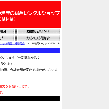
レンタル商品 選挙用品
＞ 車載用PAセット300W Ｂ
願いします（一部商品を除く）
し受けます。
用の際、合計金額が変わる場合がございま
注文をお願いします。
す。