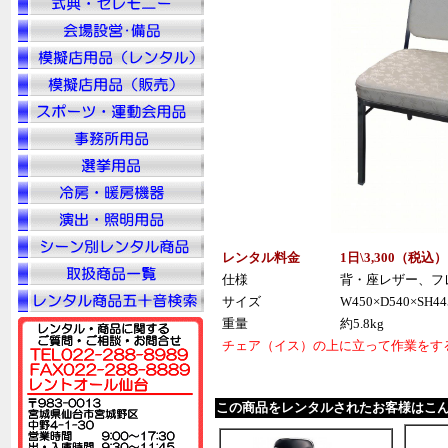
レンタル料金
1日\3,300（税
込
）
仕様
背・座レザー、フ
サイズ
W450×D540×SH44
重量
約5.8kg
チェア（イス）の上に立って作業をす
この商品をレンタルされたお客様はこ