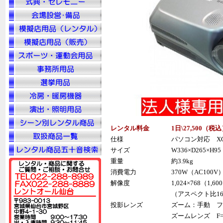
レンタル料金
1日\27,500（税
込
仕様
パソコン対応 XGA
サイズ
W336×D265×H95
重量
約3.9kg
消費電力
370W（AC100V
解像度
1,024×768（1,
（アスペクト比1
投影レンズ
ズーム：手動 フ
ズームレンズ F=1.