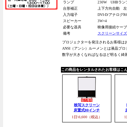
ランプ
230W UHBラン
台形補正
上下方向自動 左
入力端子
DVI-D/アナログ
スピーカー
3W×4
必要な器具
映像用接続ケーブ
備考
スクリーンサイズ
プロジェクターを発注されるお客様は
ANSI（アンシ）ルーメンとは液晶プ
数字が大きくなればなるほど明るく綺
この商品をレンタルされたお客様はこ
映写スクリーン
床置式80インチ
1日\6,600（税込）
1