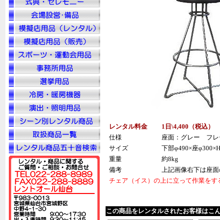
レンタル料金
1日\4,400（税込）
仕様
座面：グレー フレ
サイズ
下部φ490×座φ300×H
重量
約8kg
備考
上記画像右下は座面
チェア（イス）の上に立って作業をす
この商品をレンタルされたお客様はこ