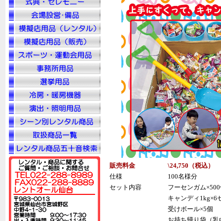
販売料金
\24,750（税
込
）
仕様
100名様分
セット内容
フーセンガム×50
キャンディ1kg×6
受けボール×5個
お持ち帰り袋（乳白