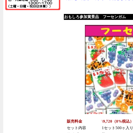
おもしろ参加賞景品 フーセンガム
販売料金
\9,720（
8%
税
込
セット内容
1セット500ヶ入