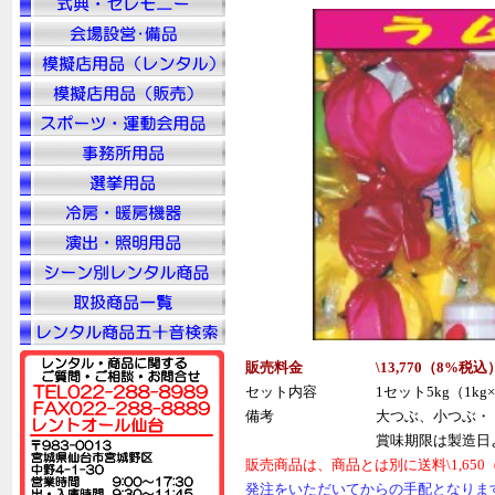
販売料金
\13,770（
8%
税
込
セット内容
1セット5kg（1kg
備考
大つぶ、小つぶ・
賞味期限は製造日
販売商品は、商品とは別に送料\1,65
発注をいただいてからの手配となりま