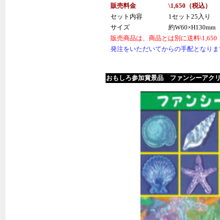
販売料金
\1,650（税
込
）
セット内容
1セット25入り
サイズ
約W60×H130mm
販売商品は、商品とは別に送料\1,6
発注をいただいてからの手配となりま
おもしろ参加賞景品 ファンシーアク