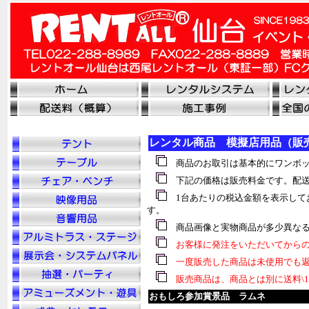
レンタル商品 模擬店用品（販
商品のお取引は基本的にワンボッ
下記の価格は販売料金です。配送
1台あたりの税込金額を表示して
す。
商品画像と実物商品が多少異なる
お客様に発注をいただいてからの
一度販売した商品は未使用でも返
販売商品は、商品とは別に送料\1
おもしろ参加賞景品 ラムネ