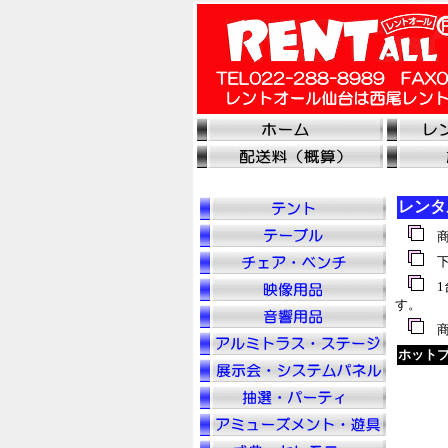
レンタ
商
下
1
す。
商
ホットプ