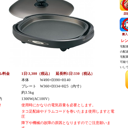
店
搬入
レン
宅配便
の配送
宅配業
可能で
いして
ル料金
1日\3,300（税
込
） 延長料1日\330（税
込
）
本体 W490×D390×H140
プレート W360×D334×H25（内寸）
約3.5kg
力
1300W(AC100V）
！
使用時にかなりの電気容量を必要とします。
タコ足配線やドラムコードを巻いたまま使用しますと電
圧
降下や機械の故障の原因となりますのでご注意願いま
す。