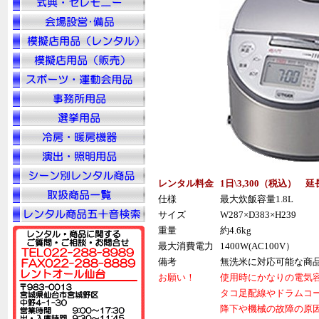
レンタル料金
1日\3,300（税込） 延
仕様
最大炊飯容量1.8L
サイズ
W287×D383×H239
重量
約4.6kg
最大消費電力
1400W(AC100V）
備考
無洗米に対応可能な商
お願い！
使用時にかなりの電気
タコ足配線やドラムコ
降下や機械の故障の原