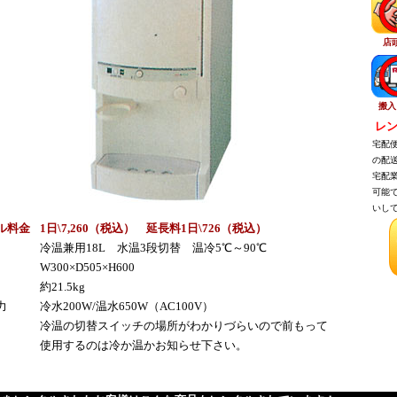
店
搬入
レン
宅配便
の配送
宅配業
可能で
いして
ル料金
1日\7,260（税込） 延長料1日\726（税込）
冷温兼用18L 水温3段切替 温冷5℃～90℃
W300×D505×H600
約21.5kg
力
冷水200W/温水650W（AC100V）
冷温の切替スイッチの場所がわかりづらいので前もって
使用するのは冷か温かお知らせ下さい。