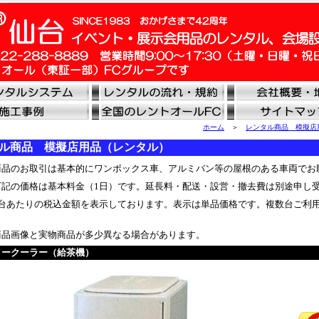
ホーム
＞
レンタル商品 模擬店
ル商品 模擬店用品（レンタル）
品のお取引は基本的にワンボックス車、アルミバン等の屋根のある車両でお
記の価格は基本料金（1日）です。延長料・配送・設営・撤去費は別途申し
台あたりの税込金額を表示しております。表示は単品価格です。複数台ご利
品画像と実物商品が多少異なる場合があります。
タークーラー（給茶機）