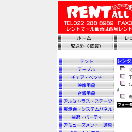
レンタ
商
下
1
す。
商
ウォー