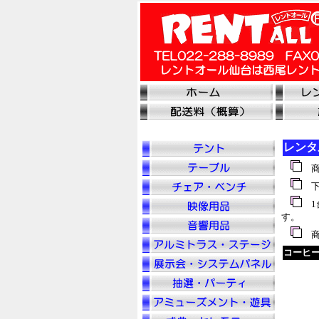
レンタ
商
下
1
す。
商
コーヒー