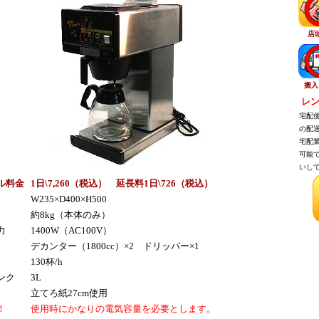
店
搬入
レン
宅配便
の配送
宅配業
可能で
いして
ル料金
1日\7,260（税込） 延長料1日\726（税込）
W235×D400×H500
約8kg（本体のみ）
力
1400W（AC100V）
デカンター（1800cc）×2 ドリッパー×1
130杯/h
ンク
3L
立てろ紙27cm使用
！
使用時にかなりの電気容量を必要とします。