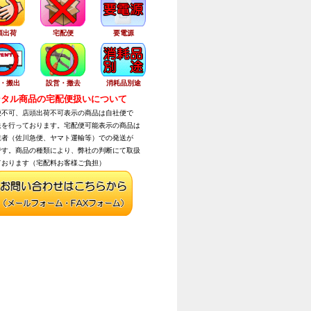
頭出荷
宅配便
要電源
・搬出
設営・撤去
消耗品別途
タル商品の宅配便扱いについて
不可、店頭出荷不可表示の商品は自社便で
を行っております。宅配便可能表示の商品は
者（佐川急便、ヤマト運輸等）での発送が
す。商品の種類により、弊社の判断にて取扱
おります（宅配料お客様ご負担）