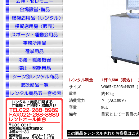
レンタル料金
1日\9,680（税込）
サイズ
W665×D505×H835
重量
約40kg
消費電力
？（AC100V）
容量
96L
備考
目安として一貫目の
この商品をレンタルされたお客様はこ