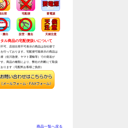
頭出荷
宅配便
要電源
・搬出
設営・撤去
天候注意
タル商品の宅配便扱いについて
不可、店頭出荷不可表示の商品は自社便で
を行っております。宅配便可能表示の商品は
者（佐川急便、ヤマト運輸等）での発送が
す。商品の種類により、弊社の判断にて取扱
おります（宅配料お客様ご負担）
商品一覧へ戻る