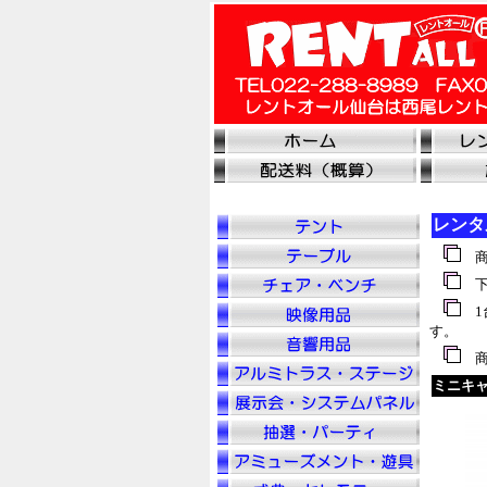
レンタ
商
下
1
す。
商
ミニキ