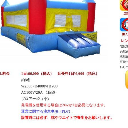
店
搬入
レン
宅配便
の配送
宅配業
可能で
いして
ル料金
1日\66,000（税
込
） 延長料1日\6,600（税込）
約8名
W2500×D4000×H1900
AC100V/20A 1回路
ブロアー×2（小)
発電機を使用する場合は2kwが1台必要になります。
運営に関する注意事項（PDF）
設置時には必ず、杭やウエイトで養生をお願いします。