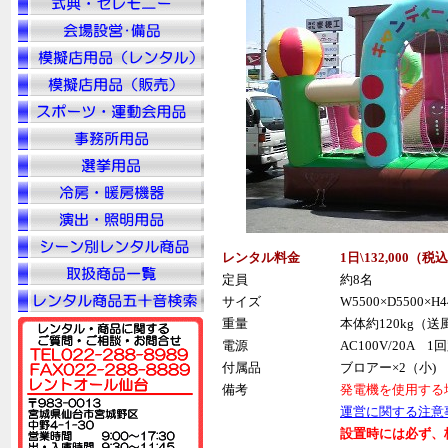
レンタル料金
1日\132,000（税
込
定員
約8名
サイズ
W5500×D5500×H4
重量
本体約120kg（
電源
AC100V/20A 1
付属品
ブロアー×2（小)
備考
発電機を使用する
運営に関する注意事
設置時には必ず、