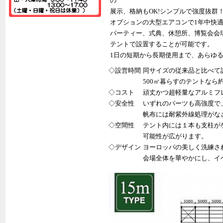
の
展示、格納もOK!シンプルで強度抜群
オプションの大型エアコンで1年中快
パーティー、式典、休憩所、博覧会会
テントで設置することが可能です。
1日の短期から長期使用まで、あらゆ
◇設営時間
同サイズの従来品と比べて
500㎡暮らすのテントなら
◇コスト
頑丈かつ超軽量なアルミフ
◇安全性
いずれのパーツも高強度で
帆布には耐紫外線処理がな
◇空間性
テント内には１本も支柱が
可能性が広がります。
◇デザイン
ヨーロッパの美しく洗練さ
会場全体を華やかにし、イ