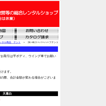
ンタル商品 テント
＞ 2K×4Kスーパーハーフテント
でお取引は平ボディ、ウイング車でお願い
受けます。
用の際、合計金額が変わる場合がございま
） 天幕白
。