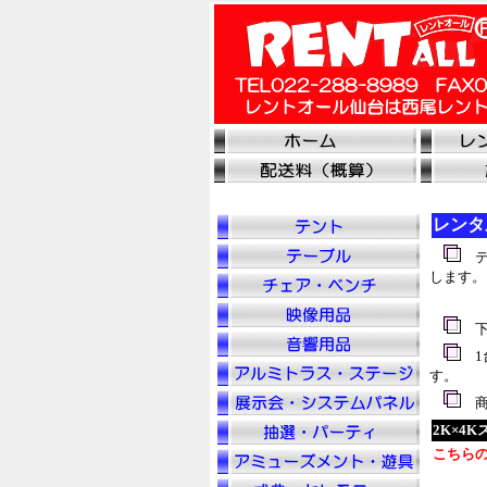
レンタ
テ
します。
下
1
す。
商
2K×4
こちら