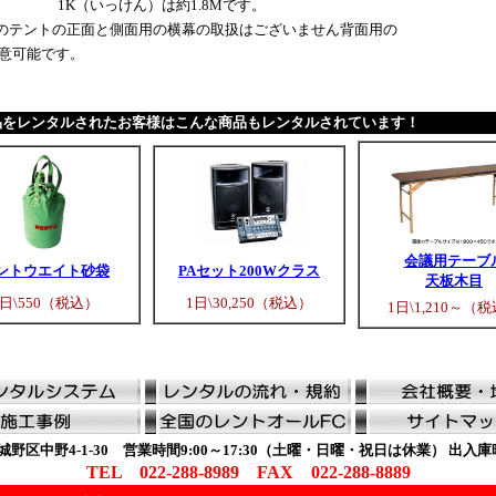
1K（いっけん）は約1.8Mです。
のテントの正面と側面用の横幕の取扱はございません背面用の
用意可能です。
品をレンタルされたお客様はこんな商品もレンタルされています！
会議用テーブ
ントウエイト砂袋
PAセット200Wクラス
天板木目
1日\550（税込）
1日\30,250（税込）
1日\1,210～（
野区中野4-1-30 営業時間9:00～17:30（土曜・日曜・祝日は休業） 出入庫時間9:3
TEL 022-288-8989 FAX 022-288-8889