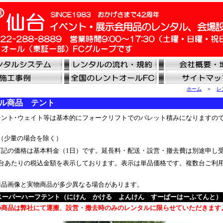
ホーム
＞
レ
ル商品 テント
ント･ウェイト等は基本的にフォークリフトでのパレット積みになりますの
（少量の場合を除く）
記の価格は基本料金（1日）です。延長料・配送・設営・撤去費は別途申し
台あたりの税込金額を表示しております。表示は単品価格です。複数台ご利
品画像と実物商品が多少異なる場合があります。
Kスーパーハーフテント（にけん かける よんけん すーぱーはーふてんと
の商品は弊社にて運搬、設営・撤去時のみのレンタルに限らせていただきます