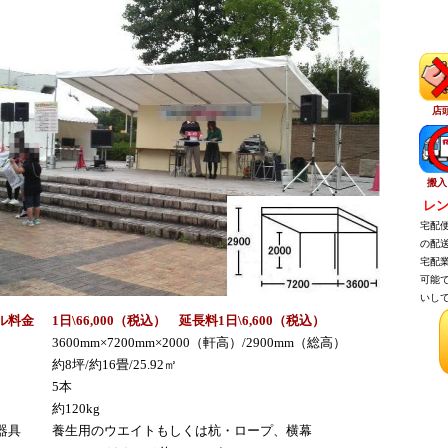
店
搬入
レン
宅配便
の配送
宅配業
可能で
いして
ル料金
1日\66,000（税
込
） 延長料1日\6,600（税
込
）
3600mm×7200mm×2000（軒高）/2900mm（総高）
約8坪/約16畳/25.92㎡
5本
約120kg
器具
養生用のウエイトもしくは杭・ロープ、横幕