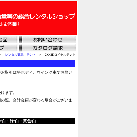
＞
レンタル商品 テント
＞ 2K×2Kロイヤルテント
でお取引は平ボディ、ウイング車でお願い
受けます。
用の際、合計金額が変わる場合がございま
白・緑/白・黄色/白