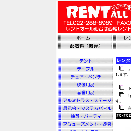
レンタ
テ
します。
下
1
す。
商
2K×2