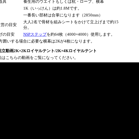
器具
養生用のウエイトもしくは杭・ロープ、横幕
1K（いっけん）は約1.8Mです。
一番長い部材は合掌になります（2850mm）
大人2名で骨材を組みシートをかけて立上げまで約15
設営の目安
分。
げの目安
NSPステップ
を約64枚（4000×4000）使用します。
4方囲いする場合に必要な横幕は2Kが4枚になります。
立動画2K×2Kロイヤルテント/2K×4Kロイヤルテント
法はこちらの動画をご覧になってください。