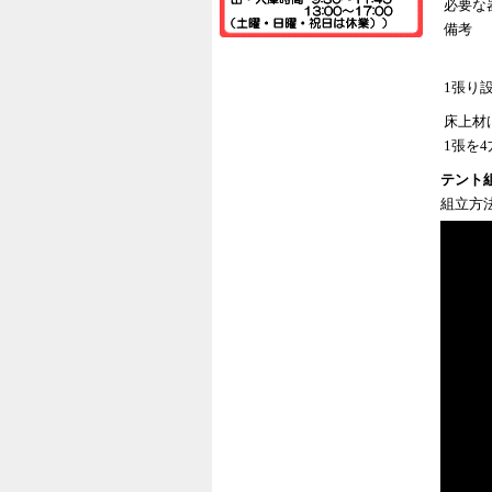
必要な
備考
1張り
床上材
1張を
テント組
組立方