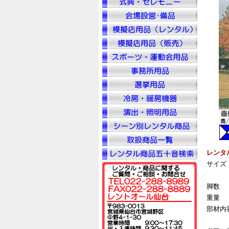
レンタ
サイズ
脚数
重量
部材内