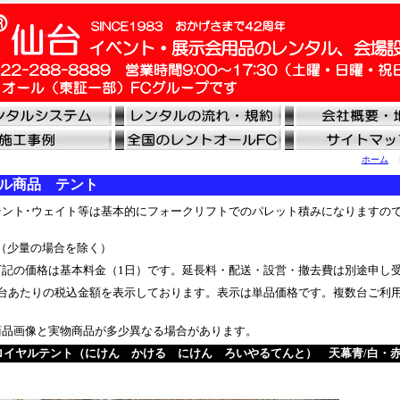
ホーム
ル商品 テント
ント･ウェイト等は基本的にフォークリフトでのパレット積みになりますの
（少量の場合を除く）
記の価格は基本料金（1日）です。延長料・配送・設営・撤去費は別途申し
台あたりの税込金額を表示しております。表示は単品価格です。複数台ご利
品画像と実物商品が多少異なる場合があります。
Kロイヤルテント（にけん かける にけん ろいやるてんと） 天幕青/白・赤/