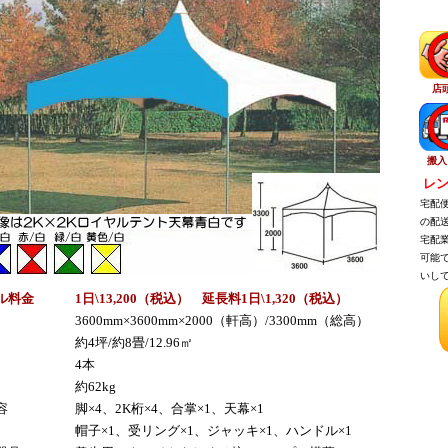
店
搬入
レン
宅配便
の配送
宅配業
可能で
いして
ル料金
1日\13,200（税込） 延長料1日\1,320（税込）
3600mm×3600mm×2000（軒高）/3300mm（総高）
約4坪/約8畳/12.96㎡
4本
約62kg
容
脚×4、2K桁×4、合掌×1、天幕×1
帽子×1、受リング×1、ジャッキ×1、ハンドル×1