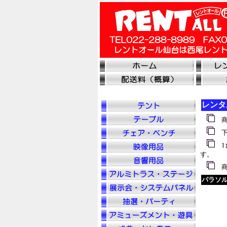
レンタ
商
下
1
す。
商
パラソ