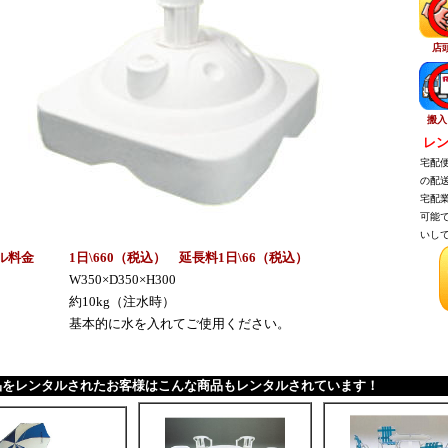
店
搬入
レン
宅配便
の配送
宅配業
可能で
いして
ル料金
1日\660（税込） 延長料1日\66（税込）
W350×D350×H300
約10kg（注水時）
基本的に水を入れてご使用ください。
品をレンタルされたお客様はこんな商品もレンタルされています！