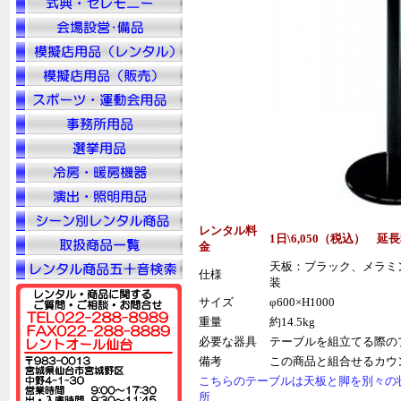
レンタル料
1日\6,050（税込） 延
金
天板：ブラック、メラミ
仕様
装
サイズ
φ600×H1000
重量
約14.5kg
必要な器具
テーブルを組立てる際の
備考
この商品と組合せるカウン
こちらのテーブルは天板と脚を別々の
所