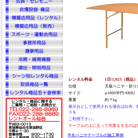
レンタル料金
1日\1,925（税
込
）
仕様
天板ベニヤ・折り
サイズ
φ1800半円×H682
重量
約？kg
展示台として使用される場合は白布、
スを
ご利用下さい。
テーブルの上に立って作業をするのは
半丸ベニヤテーブルの施工事例