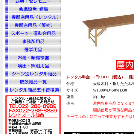
レンタル料金
1日\1,815（税込） 
仕様
天板木目・折りたたみ
サイズ
W1800×D450×H330
重量
約11kg
備考
屋内専用商品になりま
画鋲使用が可能な商品
テーブルの上に立って作業をするのは