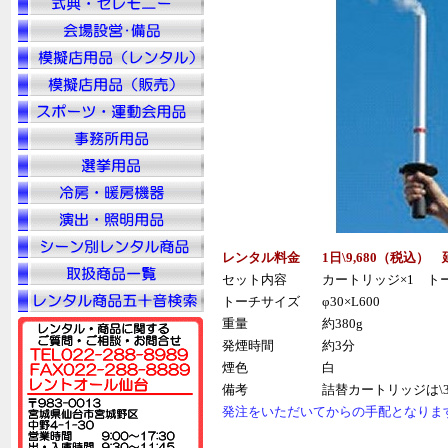
レンタル料金
1日\9,680（税込）
セット内容
カートリッジ×1 ト
トーチサイズ
φ30×L600
重量
約380g
発煙時間
約3分
煙色
白
備考
詰替カートリッジは\3
発注をいただいてからの手配となりま