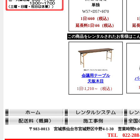
単独
W57×D57×H70
1日\660（税込）
1
延長料1日\66（税込）
延長
この商品をレンタルされたお客様はこ
会議用テーブル
パ
天板木目
1日\1,210～（税込）
〒983-0013 宮城県仙台市宮城野区中野4-1-30 営業時間9:00
TEL 022-288