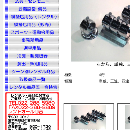
桁数
4桁
種類
単独、三連、四連