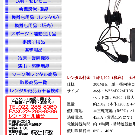
レンタル料金
1日\4,400（税込） 延
仕様
300MHz 単一指向性
サイズ
本体：W66×D22×H10
ヘッド部：W205（最大）
重量
約210g（本体1200ｇ
使用電池
単三乾電池（R6PU）×1
消費電流
45mA（常温1.5Vにて）
電池持続時間
約16時間（常時連続使
使用温度範囲
0℃～+40℃