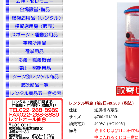
レンタル料金
1泊2日\49,500（税
込
） 
仕様
送風機内蔵型
サイズ
φ700×H1800
消費電力
400W（AC100V）
備考
専用くじは@11.55円
中に入れるくじは一度に