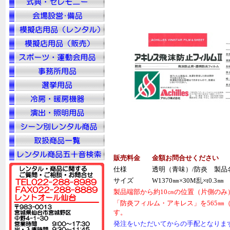
販売料金
金額お問合せください
仕様
透明（青味）/防炎 製品
サイズ
W1370㎜×30M乱×t0.3㎜
製品端部から約10㎝の位置（片側の
「防炎フィルム・アキレス」を565㎜
す。
発注をいただいてからの手配となりま