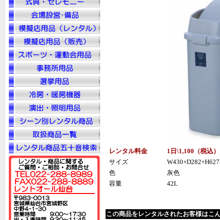
レンタル料金
1日\1,100（税
込
）
サイズ
W430×D282×H627
色
灰色
容量
42L
この商品をレンタルされたお客様はこ