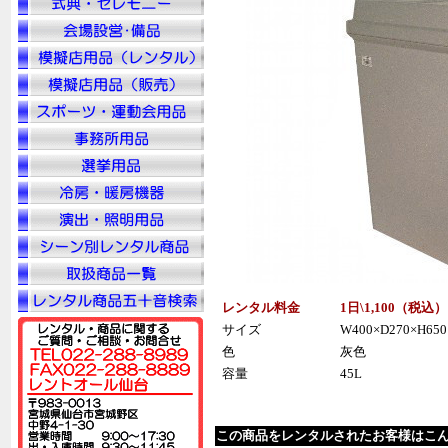
レンタル料金
1日\1,100（税
込
）
サイズ
W400×D270×H650
色
灰色
容量
45L
この商品をレンタルされたお客様はこ